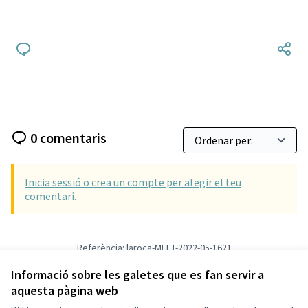
0 comentaris
Inicia sessió o crea un compte per afegir el teu
comentari.
Referència: laroca-MEET-2022-05-1621
Versió 1
(de 1)
veure altres versions
Afegir al calendari
Informació sobre les galetes que es fan servir a
aquesta pàgina web