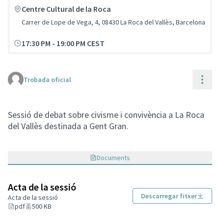
Centre Cultural de la Roca
Carrer de Lope de Vega, 4, 08430 La Roca del Vallès, Barcelona
17:30 PM
-
19:00 PM CEST
Cont
Trobada oficial
Sessió de debat sobre civisme i convivència a La Roca
del Vallès destinada a Gent Gran.
Documents
Acta de la sessió
Descarregar fitxer
Acta de la sessió
pdf
500 KB