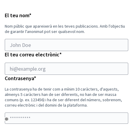
hi@example.org
Obligatori
El teu nom
*
Nom públic que apareixerà en les teves publicacions. Amb l'objectiu
de garantir l'anonimat pot ser qualsevol nom.
Obligatori
El teu correu electrònic
*
Obligatori
Contrasenya
*
La contrasenya ha de tenir com a mínim 10 caràcters, d'aquests,
almenys 5 caràcters han de ser diferents, no han de ser massa
comuns (p. ex. 123456) i ha de ser diferent del número, sobrenom,
correu electrònic i del domini de la plataforma.